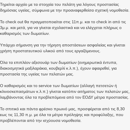
Τηρείται αρχείο με τα στοιχεία του πελάτη για λόγους προστασίας
δημόσιας υγείας, σύμφωνα με την προαναφερθείσα σχετική νομοθεσία.
Το check out θα πραγματοποιείται στις 11π.μ. και το check in από τις
3μ.μ. και μετά, για να γίνεται σχολαστικά και να ελέγχεται πλήρως ο
καθαρισμός των δωματίων.
Υπάρχει σήμανση για την τήρηση αποστάσεων ασφαλείας και γίνεται
χρήση προστατευτικού υλικού από τους εργαζόμενους.
Όλα τα επιπλέον αξεσουάρ των δωματίων (ενημερωτικά έντυπα,
διακοσμητικά μαξιλαράκια, κουβερλί κ.λ.π.), έχουν αφαιρεθεί, για
προστασία της υγείας των πελατών μας.
Ο καθαρισμός και το service των δωματίων (αλλαγή πετσετών ή
κλινοσκεπασμάτων κ.λ.π.) γίνεται κατόπιν αιτήματος των πελατών μας,
λαμβάνοντας όλα τα προβλεπόμενα από τον ΕΟΔΥ μέτρα προστασίας.
Το σπιτικό και πάντα φρέσκο πρωινό μας, προσφέρεται από τις 8,30
εως τις 11,30 π.μ. με όλα τα μέτρα πρόληψης και προφύλαξης, που
προβλέπονται από την ισχύουσα νομοθεσία.