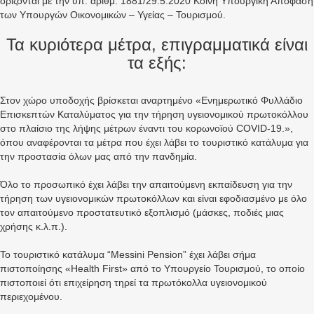
ορίζονται με την υπ. αριθμ. 1881/29.5.2020 Κοινή Υπουργική Απόφαση
των Υπουργών Οικονομικών – Υγείας – Τουρισμού.
Τα κυριότερα μέτρα, επιγραμματικά είναι
τα εξής:
Στον χώρο υποδοχής βρίσκεται αναρτημένο «Ενημερωτικό Φυλλάδιο
Επισκεπτών Καταλύματος για την τήρηση υγειονομικού πρωτοκόλλου
στο πλαίσιο της λήψης μέτρων έναντι του κορωνοϊού COVID-19.»,
όπου αναφέρονται τα μέτρα που έχει λάβει το τουριστικό κατάλυμα για
την προστασία όλων μας από την πανδημία.
Όλο το προσωπικό έχει λάβει την απαιτούμενη εκπαίδευση για την
τήρηση των υγειονομικών πρωτοκόλλων και είναι εφοδιασμένο με όλο
τον απαιτούμενο προστατευτικό εξοπλισμό (μάσκες, ποδιές μιας
χρήσης κ.λ.π.).
Το τουριστικό κατάλυμα “Messini Pension” έχει λάβει σήμα
πιστοποίησης «Health First» από το Υπουργείο Τουρισμού, το οποίο
πιστοποιεί ότι επιχείρηση τηρεί τα πρωτόκολλα υγειονομικού
περιεχομένου.